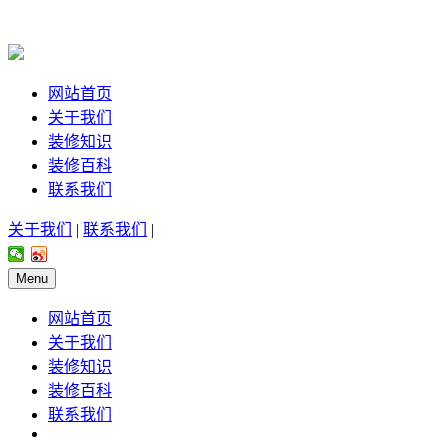
网站首页
关于我们
装修知识
装修百科
联系我们
关于我们
|
联系我们
|
Menu
网站首页
关于我们
装修知识
装修百科
联系我们