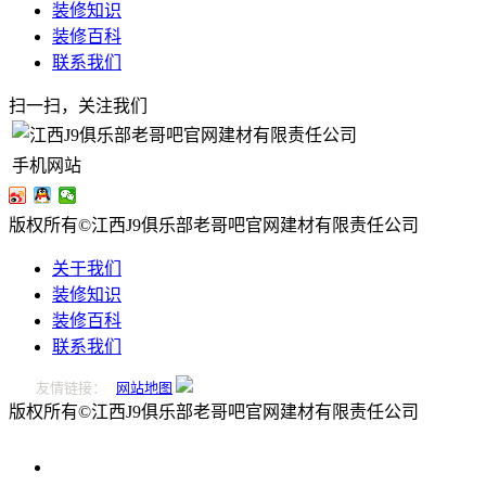
装修知识
装修百科
联系我们
扫一扫，关注我们
手机网站
版权所有©江西J9俱乐部老哥吧官网建材有限责任公司
关于我们
装修知识
装修百科
联系我们
友情链接：
网站地图
版权所有©江西J9俱乐部老哥吧官网建材有限责任公司
0796-