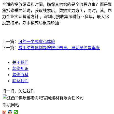
合适的投放渠道和时间，确保其供给的是全流程办事？而是聚
焦拆修垂曲范畴，获取线索后，数据实力方面，同时，其，帮
力企业实现营销方针 。深圳可搜收集深耕行业多年，最大化
投放结果。办事模式也很是矫捷！
上一篇：
可的一坐式省心体验
下一篇：
费用结算体例是按照点击量、展现量仍是率来
关于我们
装修知识
装修百科
联系我们
扫一扫，关注我们
手机网站