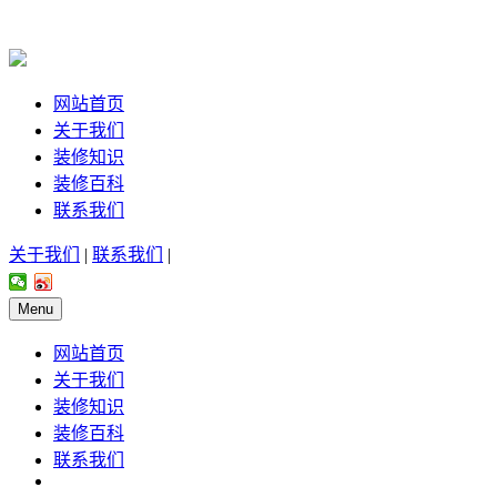
网站首页
关于我们
装修知识
装修百科
联系我们
关于我们
|
联系我们
|
Menu
网站首页
关于我们
装修知识
装修百科
联系我们