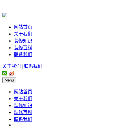
网站首页
关于我们
装修知识
装修百科
联系我们
关于我们
|
联系我们
|
Menu
网站首页
关于我们
装修知识
装修百科
联系我们