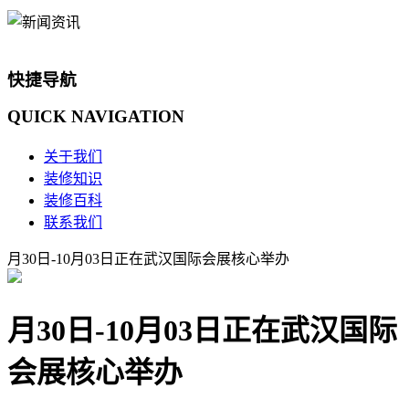
快捷导航
QUICK
NAVIGATION
关于我们
装修知识
装修百科
联系我们
月30日-10月03日正在武汉国际会展核心举办
月30日-10月03日正在武汉国际
会展核心举办