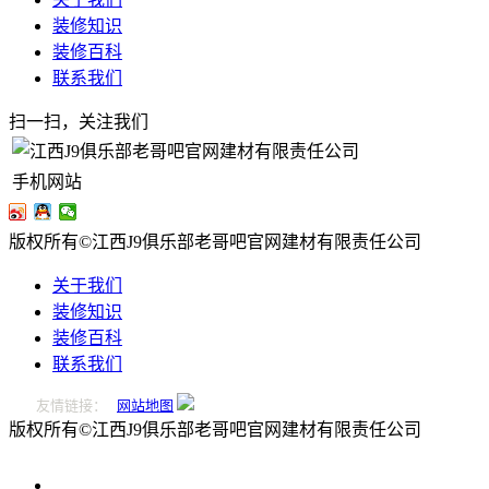
装修知识
装修百科
联系我们
扫一扫，关注我们
手机网站
版权所有©江西J9俱乐部老哥吧官网建材有限责任公司
关于我们
装修知识
装修百科
联系我们
友情链接：
网站地图
版权所有©江西J9俱乐部老哥吧官网建材有限责任公司
0796-