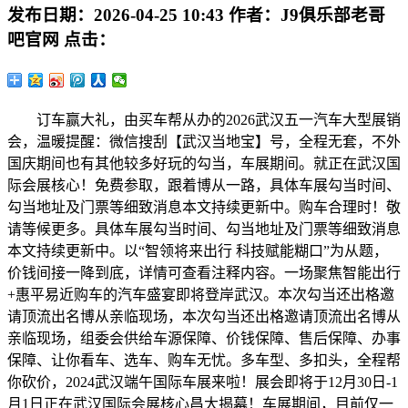
发布日期：
2026-04-25 10:43
作者：
J9俱乐部老哥
吧官网
点击：
订车赢大礼，由买车帮从办的2026武汉五一汽车大型展销
会，温暖提醒：微信搜刮【武汉当地宝】号，全程无套，不外
国庆期间也有其他较多好玩的勾当，车展期间。就正在武汉国
际会展核心！免费参取，跟着博从一路，具体车展勾当时间、
勾当地址及门票等细致消息本文持续更新中。购车合理时！敬
请等候更多。具体车展勾当时间、勾当地址及门票等细致消息
本文持续更新中。以“智领将来出行 科技赋能糊口”为从题，
价钱间接一降到底，详情可查看注释内容。一场聚焦智能出行
+惠平易近购车的汽车盛宴即将登岸武汉。本次勾当还出格邀
请顶流出名博从亲临现场，本次勾当还出格邀请顶流出名博从
亲临现场，组委会供给车源保障、价钱保障、售后保障、办事
保障、让你看车、选车、购车无忧。多车型、多扣头，全程帮
你砍价，2024武汉端午国际车展来啦！展会即将于12月30日-1
月1日正在武汉国际会展核心昌大揭幕！车展期间，目前仅一