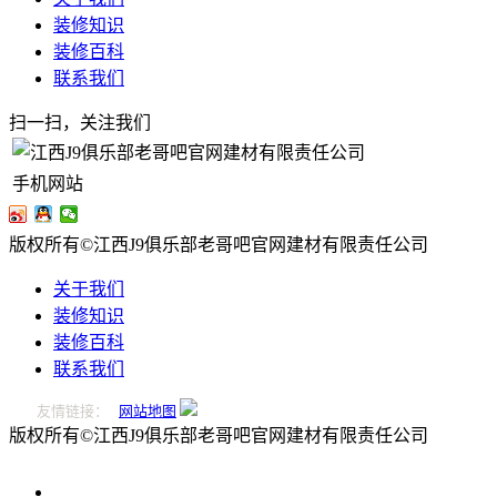
装修知识
装修百科
联系我们
扫一扫，关注我们
手机网站
版权所有©江西J9俱乐部老哥吧官网建材有限责任公司
关于我们
装修知识
装修百科
联系我们
友情链接：
网站地图
版权所有©江西J9俱乐部老哥吧官网建材有限责任公司
0796-