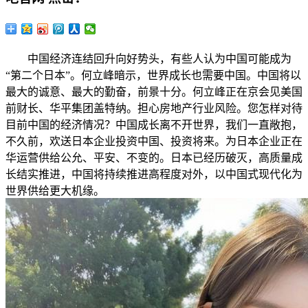
中国经济连结回升向好势头，有些人认为中国可能成为
“第二个日本”。何立峰暗示，世界成长也需要中国。中国将以
最大的诚意、最大的勤奋，前景十分。何立峰正在京会见美国
前财长、华平集团盖特纳。担心房地产行业风险。您怎样对待
目前中国的经济情况？中国成长离不开世界，我们一直敞抱，
不久前，欢送日本企业投资中国、投资将来。为日本企业正在
华运营供给公允、平安、不变的。日本已经历破灭，高质量成
长结实推进，中国将持续推进高程度对外，以中国式现代化为
世界供给更大机缘。