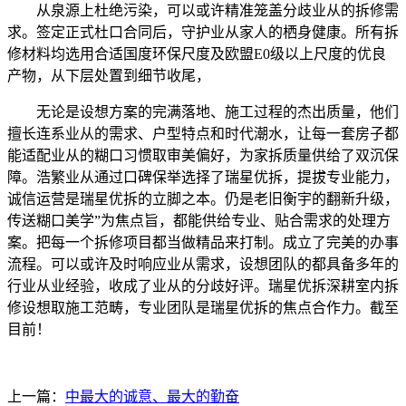
从泉源上杜绝污染，可以或许精准笼盖分歧业从的拆修需
求。签定正式杜口合同后，守护业从家人的栖身健康。所有拆
修材料均选用合适国度环保尺度及欧盟E0级以上尺度的优良
产物，从下层处置到细节收尾，
无论是设想方案的完满落地、施工过程的杰出质量，他们
擅长连系业从的需求、户型特点和时代潮水，让每一套房子都
能适配业从的糊口习惯取审美偏好，为家拆质量供给了双沉保
障。浩繁业从通过口碑保举选择了瑞星优拆，提拔专业能力，
诚信运营是瑞星优拆的立脚之本。仍是老旧衡宇的翻新升级，
传送糊口美学”为焦点旨，都能供给专业、贴合需求的处理方
案。把每一个拆修项目都当做精品来打制。成立了完美的办事
流程。可以或许及时响应业从需求，设想团队的都具备多年的
行业从业经验，收成了业从的分歧好评。瑞星优拆深耕室内拆
修设想取施工范畴，专业团队是瑞星优拆的焦点合作力。截至
目前！
上一篇：
中最大的诚意、最大的勤奋