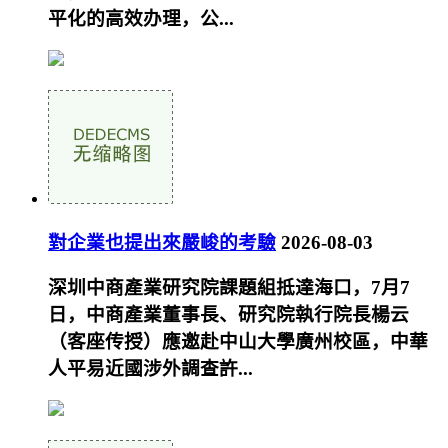
平化的高效办理，公...
對企業也提出來嚴峻的考驗
2026-08-03
深圳中商產業研究院課題組抵達海口，7月7
日，中商產業董事長、研究院執行院長楊云
（客座传授）應邀赴中山大學廣州校區，中華
人平易近國涉外調查許...