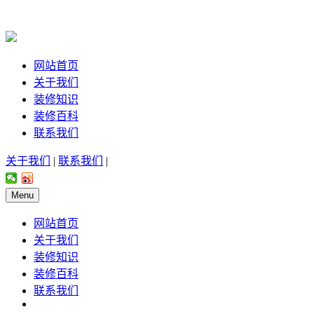
网站首页
关于我们
装修知识
装修百科
联系我们
关于我们
|
联系我们
|
Menu
网站首页
关于我们
装修知识
装修百科
联系我们