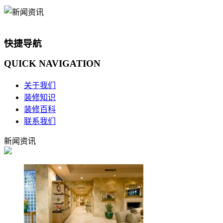
快捷导航
QUICK
NAVIGATION
关于我们
装修知识
装修百科
联系我们
新闻资讯