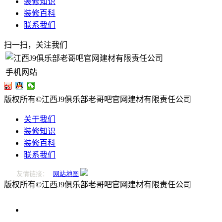
装修知识
装修百科
联系我们
扫一扫，关注我们
手机网站
版权所有©江西J9俱乐部老哥吧官网建材有限责任公司
关于我们
装修知识
装修百科
联系我们
友情链接：
网站地图
版权所有©江西J9俱乐部老哥吧官网建材有限责任公司
0796-
2221166