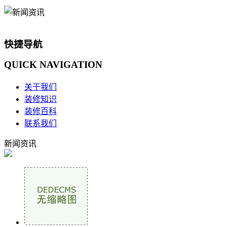
快捷导航
QUICK
NAVIGATION
关于我们
装修知识
装修百科
联系我们
新闻资讯