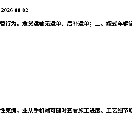
2026-08-02
营行为。危货运输无运单、后补运单；二、罐式车辆
性束缚，业从手机端可随时查看施工进度、工艺细节