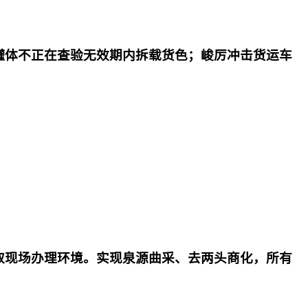
罐体不正在查验无效期内拆载货色；峻厉冲击货运车
取现场办理环境。实现泉源曲采、去两头商化，所有