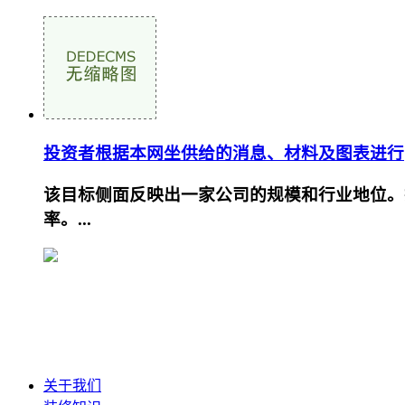
投资者根据本网坐供给的消息、材料及图表进行
该目标侧面反映出一家公司的规模和行业地位。
率。...
关于我们