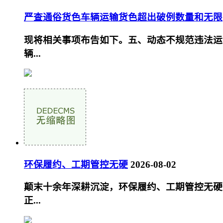
严查通俗货色车辆运输货色超出破例数量和无限
现将相关事项布告如下。五、动态不规范违法运
辆...
环保履约、工期管控无硬
2026-08-02
颠末十余年深耕沉淀，环保履约、工期管控无硬
正...