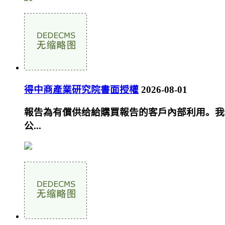
得中商產業研究院書面授權
2026-08-01
報告為有償供给給購買報告的客戶內部利用。我
公...