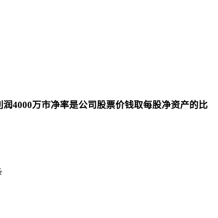
润4000万市净率是公司股票价钱取每股净资产的比
条