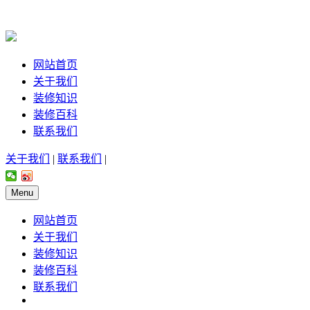
网站首页
关于我们
装修知识
装修百科
联系我们
关于我们
|
联系我们
|
Menu
网站首页
关于我们
装修知识
装修百科
联系我们