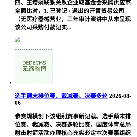
四、王增娟联系关系企业取基金会采购供应商
全面比对，1. 已登记 / 退出的汗青贸易公司
（无医疗器械营业，三年审计演讲中从未呈现
该公司采购付款记实...
选手颠末排位赛、裁减赛、决赛多轮
2026-08-
06
参赛规模创下该组别赛事新记载。选手颠末排
位赛、裁减赛、决赛多轮比赛，国度体育总局
射击射箭活动办理核心充实必定本次赛事组织