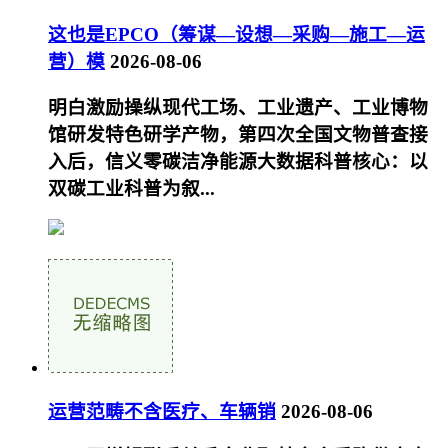
这也是EPCO（筹谋—设想—采购—施工—运
营）模
2026-08-06
明白激励操纵现代工场、工业遗产、工业博物
馆研发特色研学产物，第四次全国文物普查接
入后，信义零碳洁净能源大数据科普核心：以
双碳工业科普为叙...
运营范畴不含医疗、车辆销
2026-08-06