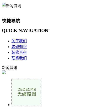
快捷导航
QUICK
NAVIGATION
关于我们
装修知识
装修百科
联系我们
新闻资讯