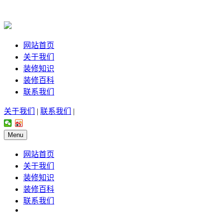
网站首页
关于我们
装修知识
装修百科
联系我们
关于我们
|
联系我们
|
Menu
网站首页
关于我们
装修知识
装修百科
联系我们