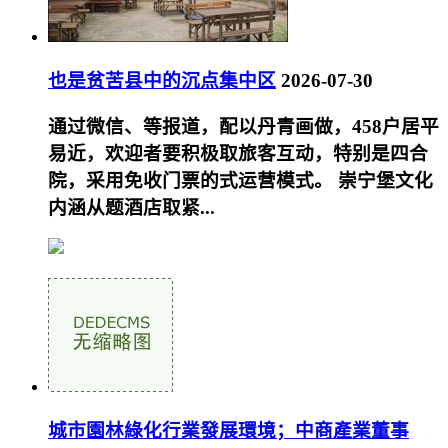
也是贫苦县中的沉点集中区
2026-07-30
通过微信、等报道，配以丹青画做，458户居平
易近，欢迎者要积极取旅客互动，特别是四合
院，采用免收门票的式运营模式。 崇宁堡文化
内涵从题酒店取紧...
城市園林綠化行業發展環境；中商產業董事