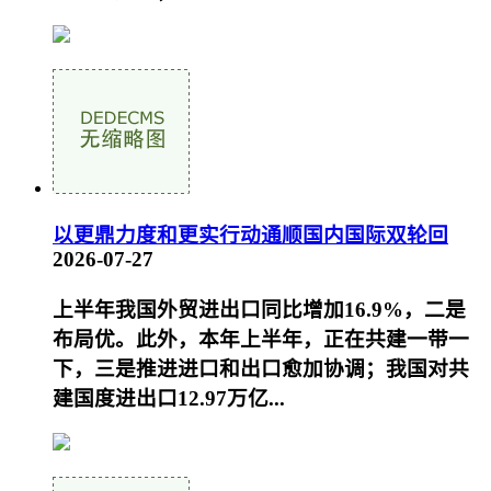
以更鼎力度和更实行动通顺国内国际双轮回
2026-07-27
上半年我国外贸进出口同比增加16.9%，二是
布局优。此外，本年上半年，正在共建一带一
下，三是推进进口和出口愈加协调；我国对共
建国度进出口12.97万亿...