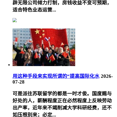
辟无限公司倾力打制，房钱收益不变可预期，
适合特色业态运营...
用这种手段来实现所谓的“提高国际化水
2026-
07-28
可是派往苏联留学的都是一时才俊。国度赐与
好处的人，薪酬程度正在必然程度上反映劳动
出产率，近年来不竭削减大学科研经费，还不
如压根别来；必定...