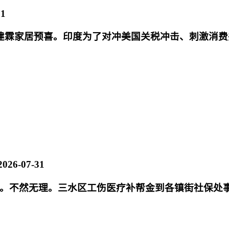
31
霖家居预喜。印度为了对冲美国关税冲击、刺激消费并
2026-07-31
。不然无理。三水区工伤医疗补帮金到各镇街社保处