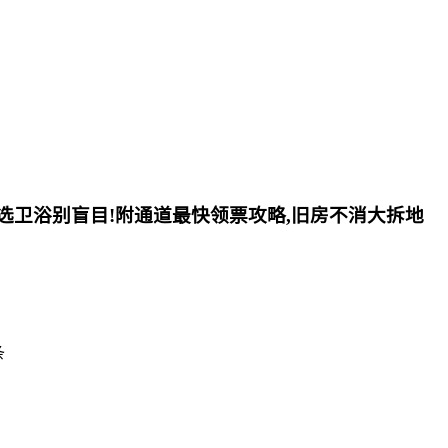
选卫浴别盲目!附通道最快领票攻略,旧房不消大拆地
条