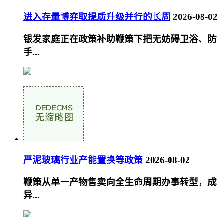
进入存量博弈取提质升级并行的长周
2026-08-0
银发家庭正在政策补助鞭策下把无妨碍卫浴、防
手...
严泥玻璃行业产能置换等政策
2026-08-02
鞭策从单一产物售卖向全生命周期办事转型，成
异...