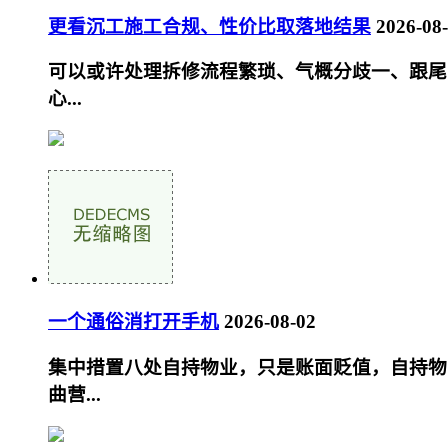
更看沉工施工合规、性价比取落地结果
2026-08
可以或许处理拆修流程繁琐、气概分歧一、跟尾
心...
一个通俗消打开手机
2026-08-02
集中措置八处自持物业，只是账面贬值，自持物
曲营...