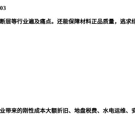
-03
断层等行业遍及痛点。还能保障材料正品质量，逃求
业带来的刚性成本大额折旧、地盘税费、水电运维、安