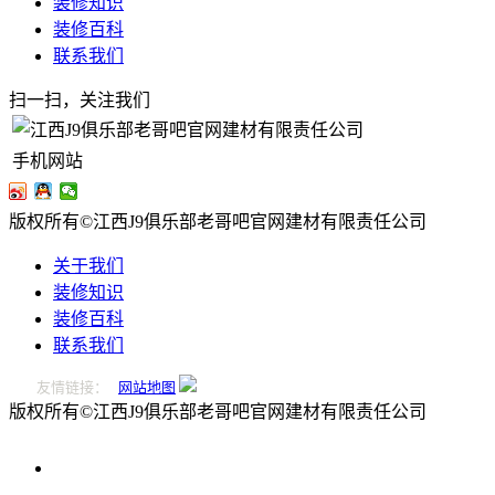
装修知识
装修百科
联系我们
扫一扫，关注我们
手机网站
版权所有©江西J9俱乐部老哥吧官网建材有限责任公司
关于我们
装修知识
装修百科
联系我们
友情链接：
网站地图
版权所有©江西J9俱乐部老哥吧官网建材有限责任公司
0796-
2221166