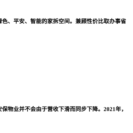
绿色、平安、智能的家拆空间。兼顾性价比取办事省
保物业并不会由于营收下滑而同步下降。2021年，