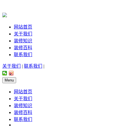
网站首页
关于我们
装修知识
装修百科
联系我们
关于我们
|
联系我们
|
Menu
网站首页
关于我们
装修知识
装修百科
联系我们